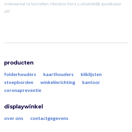
orderaantal te bestellen. Hierdoor bent u uiteindelijk goedkoper
uit!
producten
folderhouders
kaarthouders
kliklijsten
stoepborden
winkelinrichting
kantoor
coronapreventie
displaywinkel
over ons
contactgegevens