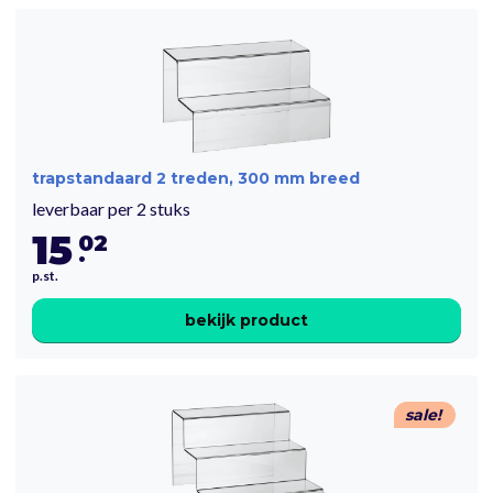
trapstandaard 2 treden, 300 mm breed
leverbaar per 2 stuks
15
02
.
p.st.
bekijk product
sale!