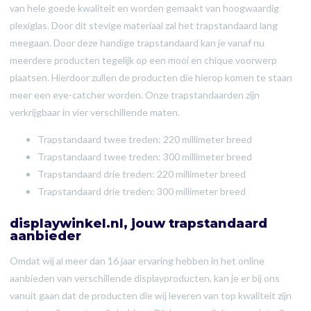
van hele goede kwaliteit en worden gemaakt van hoogwaardig
plexiglas. Door dit stevige materiaal zal het trapstandaard lang
meegaan. Door deze handige trapstandaard kan je vanaf nu
meerdere producten tegelijk op een mooi en chique voorwerp
plaatsen. Hierdoor zullen de producten die hierop komen te staan
meer een eye-catcher worden. Onze trapstandaarden zijn
verkrijgbaar in vier verschillende maten.
Trapstandaard twee treden: 220 millimeter breed
Trapstandaard twee treden: 300 millimeter breed
Trapstandaard drie treden: 220 millimeter breed
Trapstandaard drie treden: 300 millimeter breed
displaywinkel.nl, jouw trapstandaard
aanbieder
Omdat wij al meer dan 16 jaar ervaring hebben in het online
aanbieden van verschillende displayproducten, kan je er bij ons
vanuit gaan dat de producten die wij leveren van top kwaliteit zijn