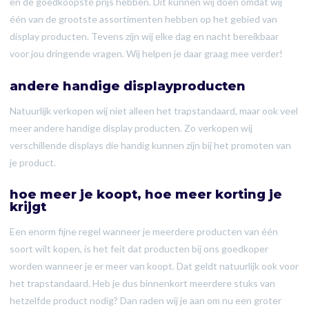
en de goedkoopste prijs hebben. Dit kunnen wij doen omdat wij
één van de grootste assortimenten hebben op het gebied van
display producten. Tevens zijn wij elke dag en nacht bereikbaar
voor jou dringende vragen. Wij helpen je daar graag mee verder!
andere handige displayproducten
Natuurlijk verkopen wij niet alleen het trapstandaard, maar ook veel
meer andere handige display producten. Zo verkopen wij
verschillende displays die handig kunnen zijn bij het promoten van
je product.
hoe meer je koopt, hoe meer korting je
krijgt
Een enorm fijne regel wanneer je meerdere producten van één
soort wilt kopen, is het feit dat producten bij ons goedkoper
worden wanneer je er meer van koopt. Dat geldt natuurlijk ook voor
het trapstandaard. Heb je dus binnenkort meerdere stuks van
hetzelfde product nodig? Dan raden wij je aan om nu een groter