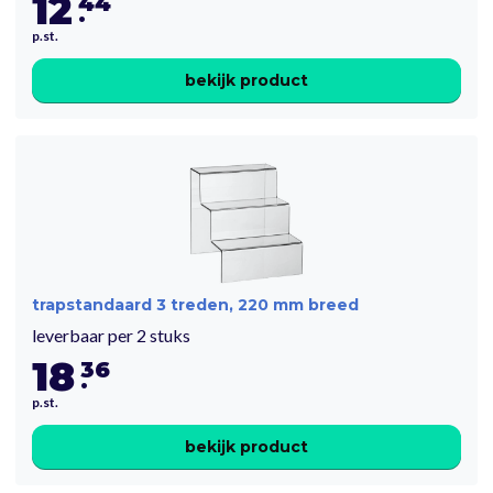
12
44
.
p.st.
bekijk product
trapstandaard 3 treden, 220 mm breed
leverbaar per 2 stuks
18
36
.
p.st.
bekijk product