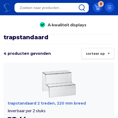
Klantwaardering 8.9
0
A-kwaliteit displays
Eigen productie
folderhouders
24/7 bereikbaar
trapstandaard
kaarthouders
Al 23 jaar online!
onbreekbare kaarthouders
4 producten gevonden
sorteer op
Klantwaardering 8.9
winkelinrichting & retail displays
kliklijsten
stoepborden
kantoorartikelen
trapstandaard 2 treden, 220 mm breed
leverbaar per 2 stuks