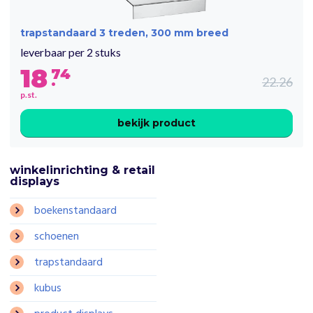
trapstandaard 3 treden, 300 mm breed
leverbaar per 2 stuks
18
74
.
22.26
p.st.
bekijk product
winkelinrichting & retail
displays
boekenstandaard
schoenen
trapstandaard
kubus