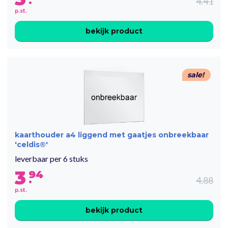
.
4.41
p.st.
bekijk product
sale!
kaarthouder a4 liggend met gaatjes onbreekbaar
'celdis®'
leverbaar per 6 stuks
3
94
.
4.88
p.st.
bekijk product