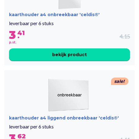
kaarthouder a4 onbreekbaar 'celdis®'
leverbaar per 6 stuks
3
41
.
4.15
p.st.
bekijk product
sale!
kaarthouder a4 liggend onbreekbaar 'celdis®'
leverbaar per 6 stuks
3
62