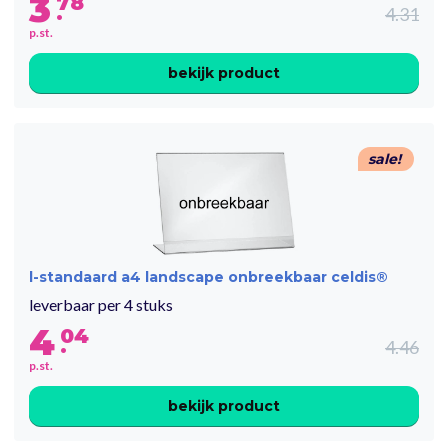
3
78
.
4.31
p.st.
bekijk product
sale!
l-standaard a4 landscape onbreekbaar celdis®
leverbaar per 4 stuks
4
04
.
4.46
p.st.
bekijk product