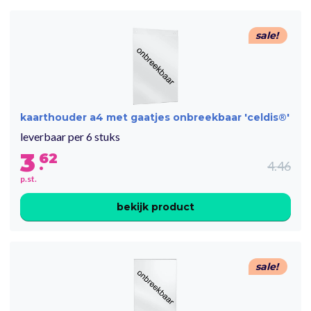
sale!
kaarthouder a4 met gaatjes onbreekbaar 'celdis®'
leverbaar per 6 stuks
3
62
.
4.46
p.st.
bekijk product
sale!