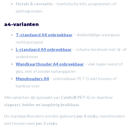
Hotels & recreatie
– toeristische info, programma’s of
plattegronden
a4-varianten
T-standaard A4 onbreekbaar
– dubbelzijdige weergave,
rechtopstaand
L-standaard A4 onbreekbaar
– schuine leeshoek met zij- of
onderinvoer
Wandkaarthouder A4 onbreekbaar
– vlak tegen wand of
glas, met of zonder ophanggaten
Menuhouders A4
– onbreekbaar PET-G met houten of
bamboe voet
Alle varianten zijn gemaakt van
Celdis® PET-G
en daardoor
slagvast, helder en langdurig bruikbaar
.
De standaardhouders worden geleverd
per 6 stuks
, menuhouders
met houten voet
per 2 stuks
.