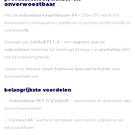
onverwoestbaar
Met de
onbreekbare kaarthouder A4
= 210 x 297 mm (b x h)
presenteert u menukaarten, prijslijsten of posters professioneel en
overzichtelijk.
Gemaakt van
Celdis® PET-G
– een
slagvast, taai en
onbreekbaar
materiaal dat meebuigt bij impact en
glashelder
blijft,
ook bij intensief gebruik.
Ideaal voor
horeca, retail, kantoren, beurzen en hotels
waar
duurzaamheid telt.
belangrijkste voordelen
✅
Onbreekbaar PET-G (Celdis®)
– veel sterker en duurzamer dan
acryl of polystyreen
✅
Formaat A4
– perfecte zichtmaat voor menu’s, prijslijsten en
informatieflyers