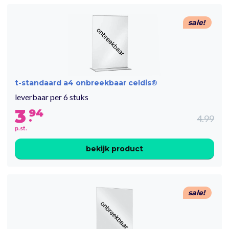
sale!
t-standaard a4 onbreekbaar celdis®
leverbaar per 6 stuks
3
94
.
4.99
p.st.
bekijk product
sale!