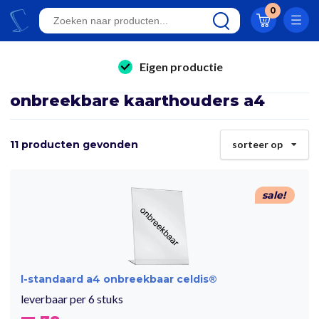
Klantwaardering 8.9
0
A-kwaliteit displays
Eigen productie
folderhouders
24/7 bereikbaar
onbreekbare kaarthouders a4
kaarthouders
Al 23 jaar online!
onbreekbare kaarthouders
11 producten gevonden
sorteer op
Klantwaardering 8.9
winkelinrichting & retail displays
kliklijsten
sale!
stoepborden
kantoorartikelen
l-standaard a4 onbreekbaar celdis®
leverbaar per 6 stuks