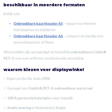
beschikbaar in meerdere formaten
Bekijk ook:
Onbreekbare kaarthouder A5
– ideaal voor kleinere
menukaarten en prijslijsten
Onbreekbare kaarthouder A6
– compact en handig voor
promotiekaartjes of flyers
Alle modellen zijn vervaardigd uit hetzelfde
onbreekbare Celdis®
PET-G
voor een uniforme, professionele uitstraling.
waarom kiezen voor displaywinkel
✅ Eigen productie sinds
1926
✅ Gemaakt van
Celdis® PET-G onbreekbaar materiaal
✅
100 % gerecycled plexiglas
waar mogelijk
✅
Snelle levering
in Nederland & België