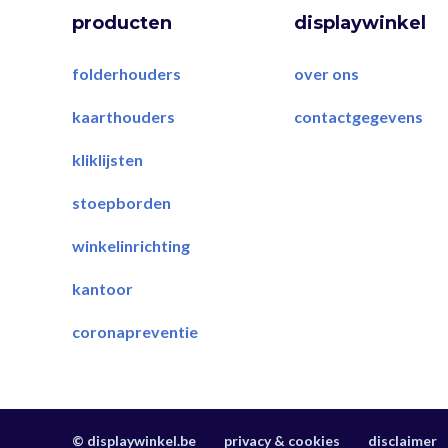
producten
displaywinkel
folderhouders
over ons
kaarthouders
contactgegevens
kliklijsten
stoepborden
winkelinrichting
kantoor
coronapreventie
© displaywinkel.be
privacy & cookies
disclaimer