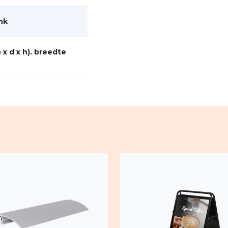
aar. Geen zorgen meer over
nk
tiging van uw kaarten