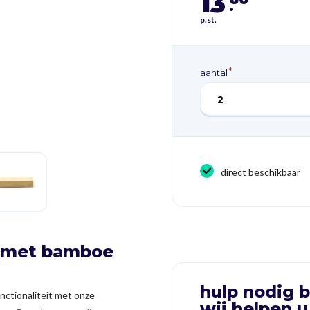
13
.
p.st.
aantal
direct beschikbaar
r met bamboe
hulp nodig b
nctionaliteit met onze
wij helpen u