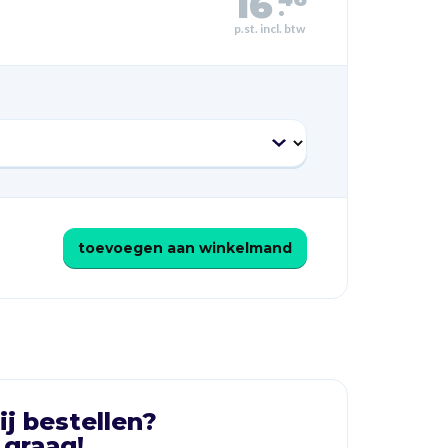
16
.
p.st. incl. btw
toevoegen aan winkelmand
ij bestellen?
 graag!