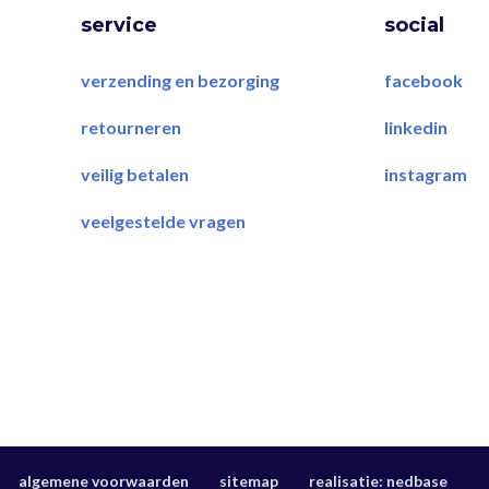
service
social
verzending en bezorging
facebook
retourneren
linkedin
veilig betalen
instagram
veelgestelde vragen
algemene voorwaarden
sitemap
realisatie:
nedbase