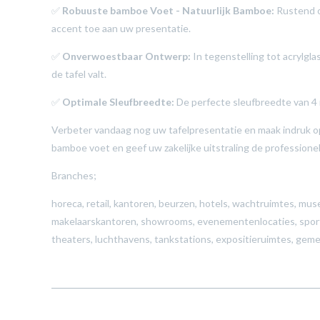
✅
Robuuste bamboe Voet - Natuurlijk Bamboe:
Rustend op
accent toe aan uw presentatie.
✅
Onverwoestbaar Ontwerp:
In tegenstelling tot acrylgl
de tafel valt.
✅
Optimale Sleufbreedte:
De perfecte sleufbreedte van 4 m
Verbeter vandaag nog uw tafelpresentatie en maak indruk o
bamboe voet en geef uw zakelijke uitstraling de professionele
Branches;
horeca, retail, kantoren, beurzen, hotels, wachtruimtes, mus
makelaarskantoren, showrooms, evenementenlocaties, sportclu
theaters, luchthavens, tankstations, expositieruimtes, ge