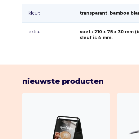
✅ Onbreekbaar Ontwerp:
In tegenstelling tot plexiglas is deze kaarthouder onbreekb
kleur:
transparant, bamboe bla
barsten of breken als het van de tafel valt.
extra:
voet : 210 x 75 x 30 mm (b x d x h). breedte
✅ Breedte van de Sleuf:
sleuf is 4 mm.
De perfecte sleufbreedte van 4 mm zorgt voor veilige beves
nieuwste producten