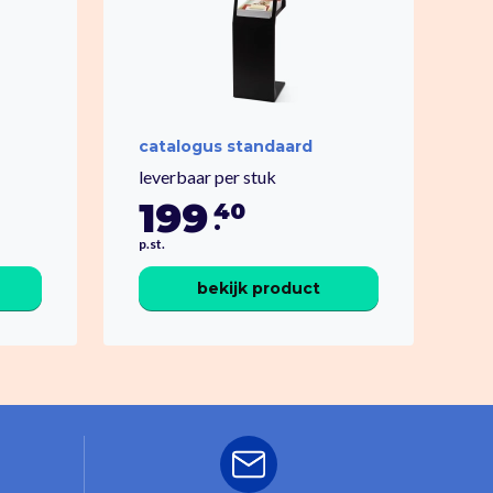
catalogus standaard
leverbaar per stuk
199
40
.
p.st.
bekijk product