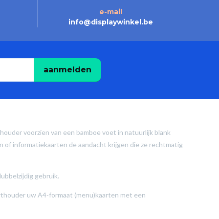
e-mail
info@displaywinkel.be
aanmelden
thouder voorzien van een bamboe voet in natuurlijk blank
 of informatiekaarten de aandacht krijgen die ze rechtmatig
bbelzijdig gebruik.
arthouder uw A4-formaat (menu)kaarten met een