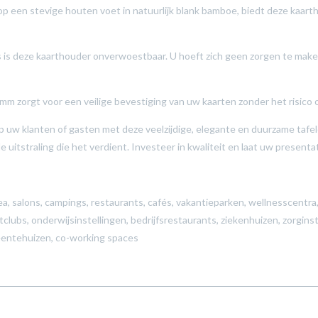
 een stevige houten voet in natuurlijk blank bamboe, biedt deze kaartho
as is deze kaarthouder onverwoestbaar. U hoeft zich geen zorgen te maken
m zorgt voor een veilige bevestiging van uw kaarten zonder het risico 
p uw klanten of gasten met deze veelzijdige, elegante en duurzame taf
 uitstraling die het verdient. Investeer in kwaliteit en laat uw presenta
ea, salons, campings, restaurants, cafés, vakantieparken, wellnesscentra,
bs, onderwijsinstellingen, bedrijfsrestaurants, ziekenhuizen, zorginst
meentehuizen, co-working spaces