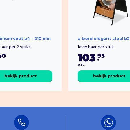
inium voet a4 - 210 mm
a-bord elegant staal b2
baar per 2 stuks
leverbaar per stuk
103
40
95
.
p.st.
bekijk product
bekijk product