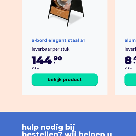
a-bord elegant staal a1
alum
leverbaar per stuk
lever
144
8
90
.
.
p.st.
p.st.
bekijk product
hulp nodig bij
bestellen? wij helpen u