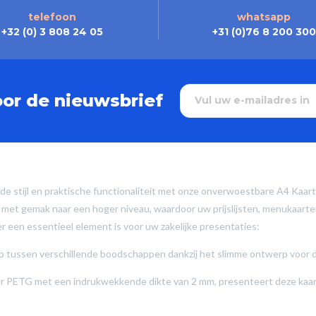
telefoon
whatsapp
+32 (0) 3 808 24 05
+31 (0)76 8 200 300
oor de nieuwsbrief
jnde stijl en praktische functionaliteit met onze onverwoestbare A4 Kaar
met gemak naar een hoger niveau, waardoor uw prijslijsten, menukaarten
 een essentieel element is voor uw zakelijke presentaties:
 tussen verschillende boodschappen dankzij het slimme ontwerp voor du
er PETG met een indrukwekkende dikte van 2 mm, presenteert deze ka