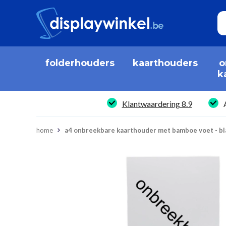
folderhouders
kaarthouders
o
k
Klantwaardering 8.9
home
a4 onbreekbare kaarthouder met bamboe voet - bl