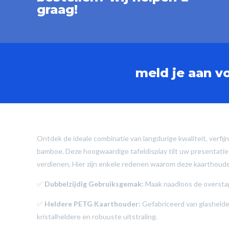
graag!
meld je aan v
Ontdek de ideale combinatie van langdurige kwaliteit, verfi
bamboe. Deze hoogwaardige tafeldisplay tilt uw presentatie 
verdienen. Hier zijn enkele redenen waarom deze kaarthouder
✅
Dubbelzijdig Gebruiksgemak:
Maak naadloos de overstap
✅
Heldere PETG Kaarthouder:
Gefabriceerd van glasheld
kristalheldere en robuuste uitstraling.