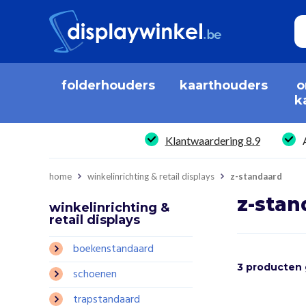
folderhouders
kaarthouders
o
k
Klantwaardering 8.9
home
winkelinrichting & retail displays
z-standaard
z-stan
winkelinrichting &
retail displays
boekenstandaard
3 producten
schoenen
trapstandaard