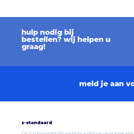
hulp nodig bij
bestellen? wij helpen u
graag!
meld je aan v
z-standaard
De Z-standaard is het perfecte artikel om uw etalage mee