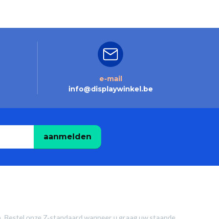
e-mail
info@displaywinkel.be
aanmelden
len. Bestel onze Z-standaard wanneer u graag uw staande