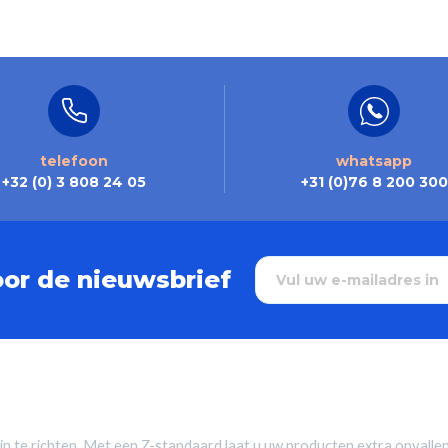
telefoon
whatsapp
+32 (0) 3 808 24 05
+31 (0)76 8 200 300
oor de nieuwsbrief
 in te richten. Met een Z-standaard laat u uw producten extra opval