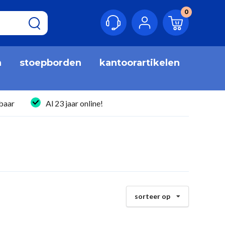
0
n
stoepborden
kantoorartikelen
baar
Al 23 jaar online!
sorteer op