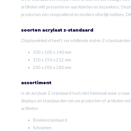
artikelen wilt presenteren aan klanten en bezoekers. Onze 
producten een onopvallend en modern uiterlijk hebben. Dit z
soorten acrylaat z-standaard
Displaywinkel.nl heeft verschillende maten Z-standaarden 
100 x 100 x 140 mm
150 x 150 x 212 mm
200 x 200 x 280 mm
assortiment
Is de acrylaat Z-standaard toch niet helemaal waar u naar
displays en standaarden om uw producten of artikelen ext
artikelen:
Boekenstandaard
Schoenen