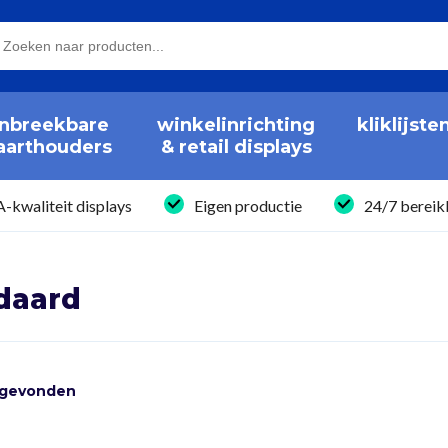
nbreekbare
winkelinrichting
kliklijste
aarthouders
& retail displays
A-kwaliteit displays
Eigen productie
24/7 bereik
daard
 gevonden