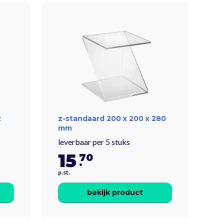
2
z-standaard 200 x 200 x 280
mm
leverbaar per 5 stuks
15
70
.
p.st.
bekijk product