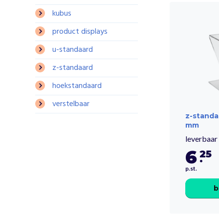
kubus
product displays
u-standaard
z-standaard
hoekstandaard
verstelbaar
z-standa
mm
leverbaar 
6
25
.
p.st.
b