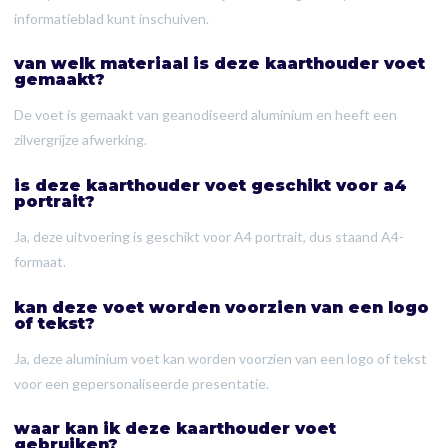
informatieblad kunt inschuiven.
van welk materiaal is deze kaarthouder voet
gemaakt?
De voet is gemaakt van geanodiseerd aluminium en heeft een
zilvergrijze afwerking.
is deze kaarthouder voet geschikt voor a4
portrait?
Ja, deze uitvoering is geschikt voor A4 portrait, dus staand A4-
formaat.
kan deze voet worden voorzien van een logo
of tekst?
Ja, deze aluminium voet kan worden voorzien van een logo of tekst
voor een gepersonaliseerde presentatie.
waar kan ik deze kaarthouder voet
gebruiken?