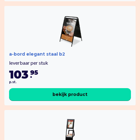
a-bord elegant staal b2
leverbaar per stuk
103
95
.
p.st.
bekijk product