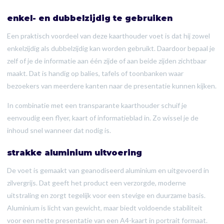
enkel- en dubbelzijdig te gebruiken
Een praktisch voordeel van deze kaarthouder voet is dat hij zowel
enkelzijdig als dubbelzijdig kan worden gebruikt. Daardoor bepaal je
zelf of je de informatie aan één zijde of aan beide zijden zichtbaar
maakt. Dat is handig op balies, tafels of toonbanken waar
bezoekers van meerdere kanten naar de presentatie kunnen kijken.
In combinatie met een transparante kaarthouder schuif je
eenvoudig een flyer, kaart of informatieblad in. Zo wissel je de
inhoud snel wanneer dat nodig is.
strakke aluminium uitvoering
De voet is gemaakt van geanodiseerd aluminium en uitgevoerd in
zilvergrijs. Dat geeft het product een verzorgde, moderne
uitstraling en zorgt tegelijk voor een stevige en duurzame basis.
Aluminium is licht van gewicht, maar biedt voldoende stabiliteit
voor een nette presentatie van een A4-kaart in portrait formaat.