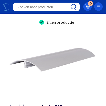
Klantwaardering 8.9
0
A-kwaliteit displays
Eigen productie
folderhouders
24/7 bereikbaar
kaarthouders
Al 23 jaar online!
onbreekbare kaarthouders
Klantwaardering 8.9
winkelinrichting & retail displays
kliklijsten
stoepborden
kantoorartikelen