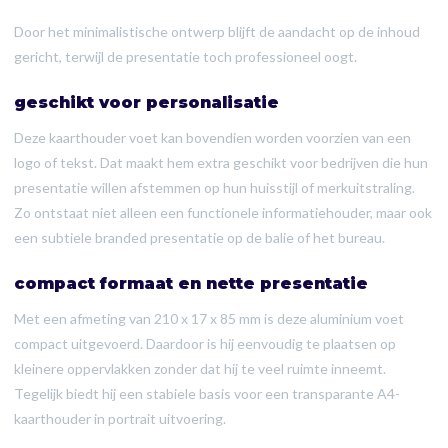
Door het minimalistische ontwerp blijft de aandacht op de inhoud
gericht, terwijl de presentatie toch professioneel oogt.
geschikt voor personalisatie
Deze kaarthouder voet kan bovendien worden voorzien van een
logo of tekst. Dat maakt hem extra geschikt voor bedrijven die hun
presentatie willen afstemmen op hun huisstijl of merkuitstraling.
Zo ontstaat niet alleen een functionele informatiehouder, maar ook
een subtiele branded presentatie op de balie of het bureau.
compact formaat en nette presentatie
Met een afmeting van 210 x 17 x 85 mm is deze aluminium voet
compact uitgevoerd. Daardoor is hij eenvoudig te plaatsen op
kleinere oppervlakken zonder dat hij te veel ruimte inneemt.
Tegelijk biedt hij een stabiele basis voor een transparante A4-
kaarthouder in portrait uitvoering.