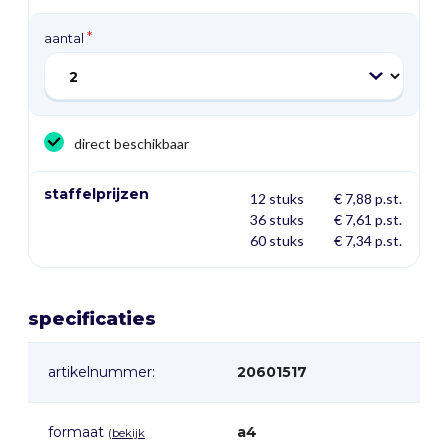
aantal
direct beschikbaar
staffelprijzen
12 stuks
€ 7,88 p.st.
36 stuks
€ 7,61 p.st.
60 stuks
€ 7,34 p.st.
specificaties
artikelnummer:
20601517
formaat
a4
(
bekijk