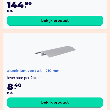
144
90
.
p.st.
bekijk product
aluminium voet a4 - 210 mm
leverbaar per 2 stuks
8
40
.
p.st.
bekijk product