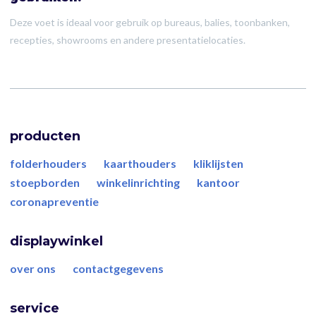
Deze voet is ideaal voor gebruik op bureaus, balies, toonbanken,
recepties, showrooms en andere presentatielocaties.
producten
folderhouders
kaarthouders
kliklijsten
stoepborden
winkelinrichting
kantoor
coronapreventie
displaywinkel
over ons
contactgegevens
service