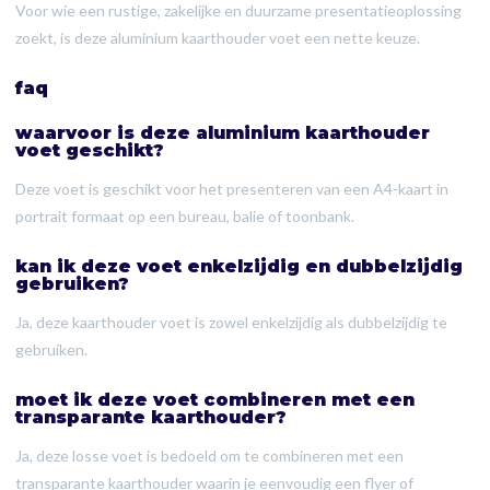
Voor wie een rustige, zakelijke en duurzame presentatieoplossing
zoekt, is deze aluminium kaarthouder voet een nette keuze.
faq
waarvoor is deze aluminium kaarthouder
voet geschikt?
Deze voet is geschikt voor het presenteren van een A4-kaart in
portrait formaat op een bureau, balie of toonbank.
kan ik deze voet enkelzijdig en dubbelzijdig
gebruiken?
Ja, deze kaarthouder voet is zowel enkelzijdig als dubbelzijdig te
gebruiken.
moet ik deze voet combineren met een
transparante kaarthouder?
Ja, deze losse voet is bedoeld om te combineren met een
transparante kaarthouder waarin je eenvoudig een flyer of