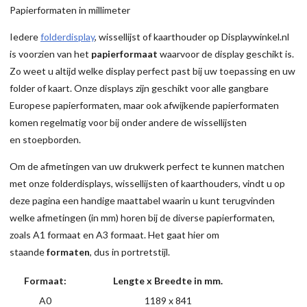
Papierformaten in millimeter
Iedere
folderdisplay
, wissellijst of kaarthouder op Displaywinkel.nl
is voorzien van het
papierformaat
waarvoor de display geschikt is.
Zo weet u altijd welke display perfect past bij uw toepassing en uw
folder of kaart. Onze displays zijn geschikt voor alle gangbare
Europese papierformaten, maar ook afwijkende papierformaten
komen regelmatig voor bij onder andere de wissellijsten
en stoepborden.
Om de afmetingen van uw drukwerk perfect te kunnen matchen
met onze folderdisplays, wissellijsten of kaarthouders, vindt u op
deze pagina een handige maattabel waarin u kunt terugvinden
welke afmetingen (in mm) horen bij de diverse papierformaten,
zoals A1 formaat en A3 formaat. Het gaat hier om
staande
formaten
, dus in portretstijl.
Formaat:
Lengte x Breedte in mm.
A0
1189 x 841