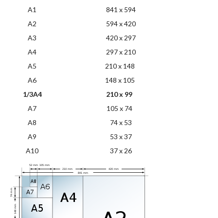
A1
841 x 594
A2
594 x 420
A3
420 x 297
A4
297 x 210
A5
210 x 148
A6
148 x 105
1/3A4
210 x 99
A7
105 x 74
A8
74 x 53
A9
53 x 37
A10
37 x 26