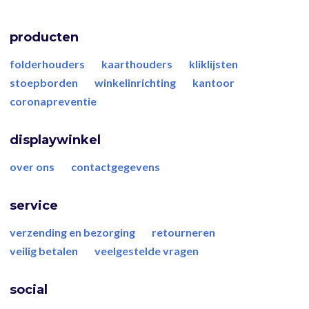
producten
folderhouders
kaarthouders
kliklijsten
stoepborden
winkelinrichting
kantoor
coronapreventie
displaywinkel
over ons
contactgegevens
service
verzending en bezorging
retourneren
veilig betalen
veelgestelde vragen
social