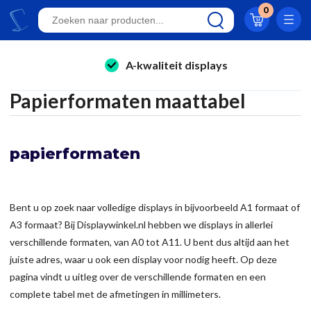
0
Klantwaardering 8.9
A-kwaliteit displays
folderhouders
Eigen productie
Papierformaten maattabel
kaarthouders
24/7 bereikbaar
onbreekbare kaarthouders
Al 23 jaar online!
papierformaten
winkelinrichting & retail displays
Klantwaardering 8.9
kliklijsten
Bent u op zoek naar volledige displays in bijvoorbeeld A1 formaat of
stoepborden
A3 formaat? Bij Displaywinkel.nl hebben we displays in allerlei
kantoorartikelen
verschillende formaten, van A0 tot A11. U bent dus altijd aan het
juiste adres, waar u ook een display voor nodig heeft. Op deze
pagina vindt u uitleg over de verschillende formaten en een
complete tabel met de afmetingen in millimeters.