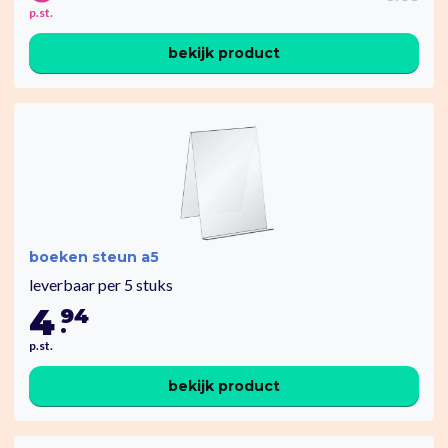
p.st.
bekijk product
boeken steun a5
leverbaar per 5 stuks
4
94
.
p.st.
bekijk product