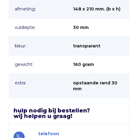
georganiseerde en aantrekkelijke presentatie van uw
afmeting:
148 x 210 mm. (b x h)
literatuur en promotioneel materiaal.
vuldiepte:
30 mm
kleur:
transparant
gewicht:
160 gram
extra:
opstaande rand 30
mm
hulp nodig bij bestellen?
wij helpen u graag!
telefoon