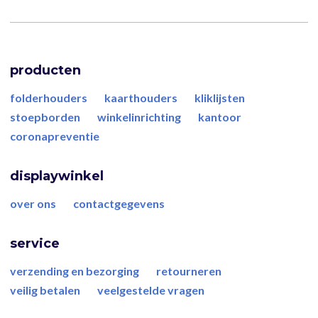
producten
folderhouders
kaarthouders
kliklijsten
stoepborden
winkelinrichting
kantoor
coronapreventie
displaywinkel
over ons
contactgegevens
service
verzending en bezorging
retourneren
veilig betalen
veelgestelde vragen