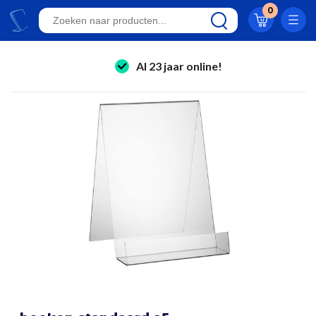
Eigen productie
0
24/7 bereikbaar
Al 23 jaar online!
folderhouders
Klantwaardering 8.9
kaarthouders
onbreekbare kaarthouders
winkelinrichting & retail displays
kliklijsten
stoepborden
kantoorartikelen