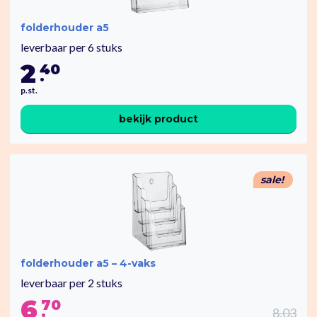
folderhouder a5
leverbaar per 6 stuks
2
40
.
p.st.
bekijk product
sale!
folderhouder a5 – 4-vaks
leverbaar per 2 stuks
6
70
.
8.03