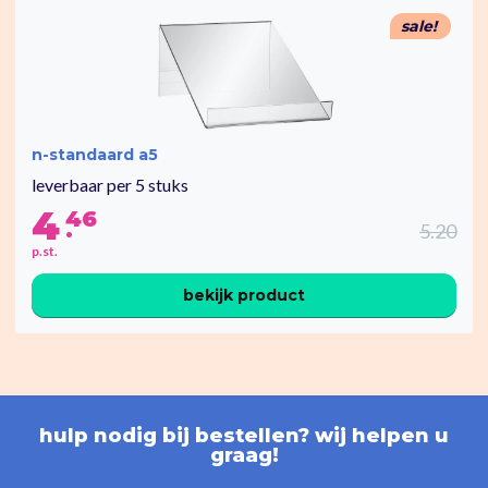
sale!
n-standaard a5
leverbaar per 5 stuks
4
46
.
5.20
p.st.
bekijk product
hulp nodig bij bestellen? wij helpen u
graag!