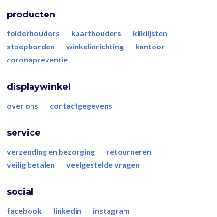
producten
folderhouders
kaarthouders
kliklijsten
stoepborden
winkelinrichting
kantoor
coronapreventie
displaywinkel
over ons
contactgegevens
service
verzending en bezorging
retourneren
veilig betalen
veelgestelde vragen
social
facebook
linkedin
instagram