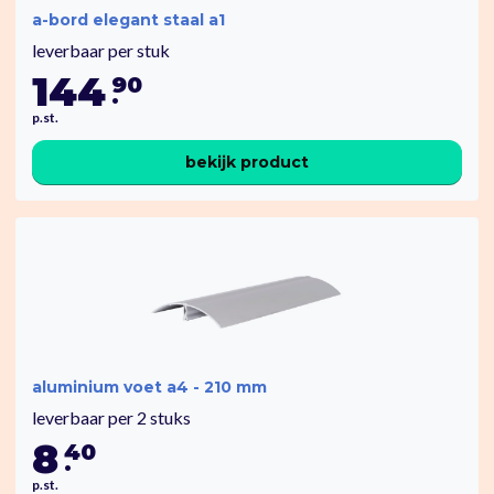
a-bord elegant staal a1
leverbaar per stuk
144
90
.
p.st.
bekijk product
aluminium voet a4 - 210 mm
leverbaar per 2 stuks
8
40
.
p.st.