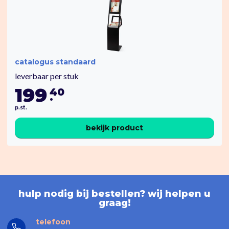
catalogus standaard
leverbaar per stuk
199
40
.
p.st.
bekijk product
hulp nodig bij bestellen? wij helpen u
graag!
telefoon