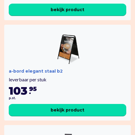
bekijk product
a-bord elegant staal b2
leverbaar per stuk
103
95
.
p.st.
bekijk product