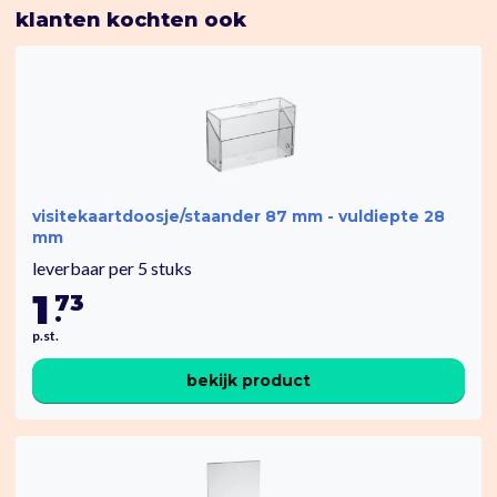
klanten kochten ook
visitekaartdoosje/staander 87 mm - vuldiepte 28
mm
leverbaar per 5 stuks
1
73
.
p.st.
bekijk product