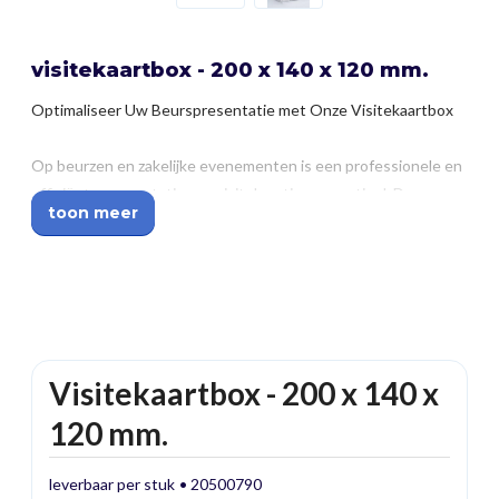
visitekaartbox - 200 x 140 x 120 mm.
Optimaliseer Uw Beurspresentatie met Onze Visitekaartbox
Op beurzen en zakelijke evenementen is een professionele en
efficiënte presentatie van visitekaartjes essentieel. Deze
toon meer
visitekaartbox van helder plexiglas biedt een stijlvolle en
praktische oplossing om kaartjes georganiseerd en
toegankelijk te houden. Dankzij het transparante ontwerp zijn
de kaartjes goed zichtbaar en eenvoudig mee te nemen.
Waarom kiezen voor deze visitekaartbox?
Visitekaartbox - 200 x 140 x
✅ Gemaakt van helder plexiglas – Zorgt voor een
120 mm.
professionele uitstraling en maximale zichtbaarheid.
leverbaar per stuk
20500790