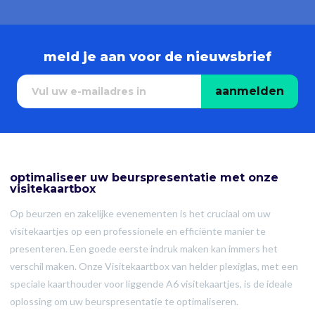
meld je aan voor de nieuwsbrief
aanmelden
optimaliseer uw beurspresentatie met onze
visitekaartbox
Op beurzen en zakelijke evenementen is het cruciaal om uw
visitekaartjes op een professionele en efficiënte manier te
presenteren. Een goede eerste indruk maken kan immers het
verschil maken. Onze Visitekaartbox van helder plexiglas, met een
speciale kaarthouder voor liggende A6 visitekaartjes, is de ideale
oplossing om uw beurspresentatie te optimaliseren.