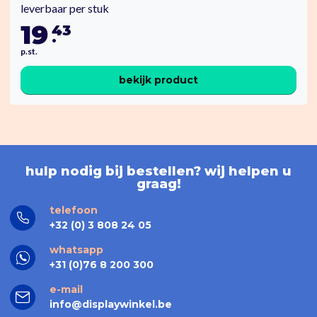
leverbaar per stuk
19
43
.
p.st.
bekijk product
hulp nodig bij bestellen? wij helpen u
graag!
telefoon
+32 (0) 3 808 24 05
whatsapp
+31 (0)76 8 200 300
e-mail
info@displaywinkel.be