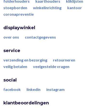
folderhouders
kaarthouders
kliklijsten
stoepborden
winkelinrichting
kantoor
coronapreventie
displaywinkel
over ons
contactgegevens
service
verzending en bezorging
retourneren
veilig betalen
veelgestelde vragen
social
facebook
linkedin
instagram
klantbeoordelingen