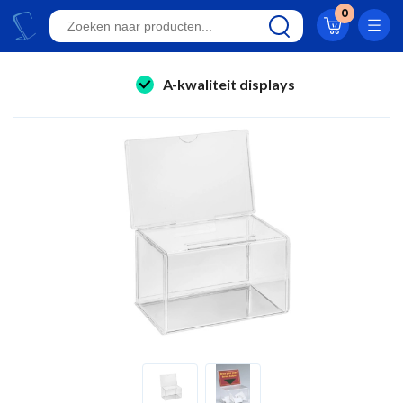
0
Klantwaardering 8.9
A-kwaliteit displays
folderhouders
Eigen productie
kaarthouders
24/7 bereikbaar
onbreekbare kaarthouders
Al 23 jaar online!
winkelinrichting & retail displays
Klantwaardering 8.9
kliklijsten
stoepborden
kantoorartikelen